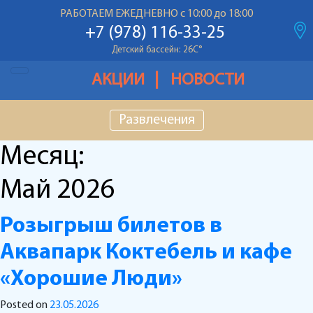
Температура воздуха: 28С
°
РАБОТАЕМ ЕЖЕДНЕВНО с 10:00 до 18:00
Основной бассейн: 26С
°
+7 (978) 116-33-25
Детский бассейн: 26С
°
Температура воздуха: 28С
°
АКЦИИ
НОВОСТИ
Основной бассейн: 26С
°
Развлечения
Детский бассейн: 26С
°
Месяц:
Май 2026
Розыгрыш билетов в
Аквапарк Коктебель и кафе
«Хорошие Люди»
Posted on
23.05.2026