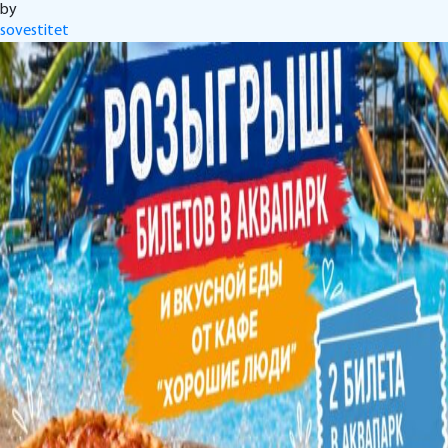
by
sovestitet