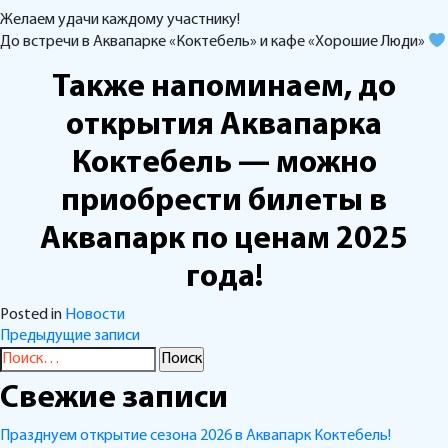
Желаем удачи каждому участнику!
До встречи в Аквапарке «Коктебель» и кафе «Хорошие Люди»
Также напоминаем, до
открытия Аквапарка
Коктебель — можно
приобрести билеты в
Аквапарк по ценам 2025
года!
Posted in
Новости
Навигация
Предыдущие записи
Найти:
по
Свежие записи
записям
Празднуем открытие сезона 2026 в Аквапарк Коктебель!