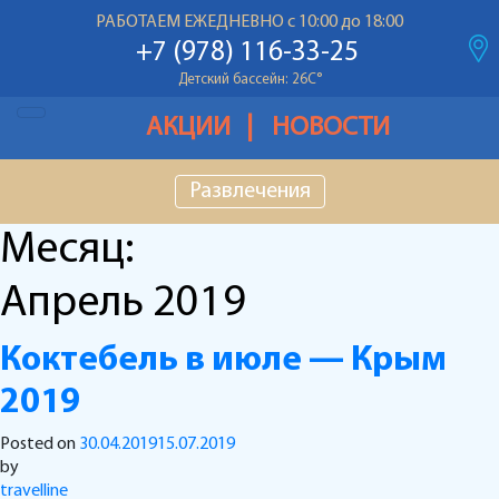
Температура воздуха: 28С
°
РАБОТАЕМ ЕЖЕДНЕВНО с 10:00 до 18:00
Основной бассейн: 26С
°
+7 (978) 116-33-25
Детский бассейн: 26С
°
Температура воздуха: 28С
°
АКЦИИ
НОВОСТИ
Основной бассейн: 26С
°
Развлечения
Детский бассейн: 26С
°
Месяц:
Апрель 2019
Коктебель в июле — Крым
2019
Posted on
30.04.2019
15.07.2019
by
travelline