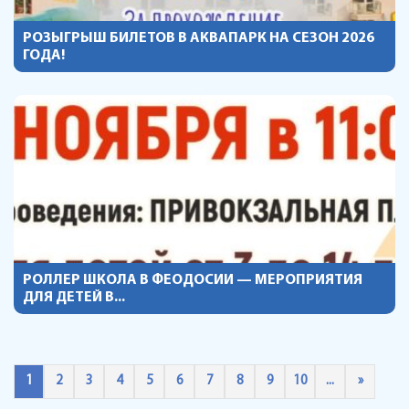
РОЗЫГРЫШ БИЛЕТОВ В АКВАПАРК НА СЕЗОН 2026
ГОДА!
РОЛЛЕР ШКОЛА В ФЕОДОСИИ — МЕРОПРИЯТИЯ
ДЛЯ ДЕТЕЙ В...
1
2
3
4
5
6
7
8
9
10
...
»