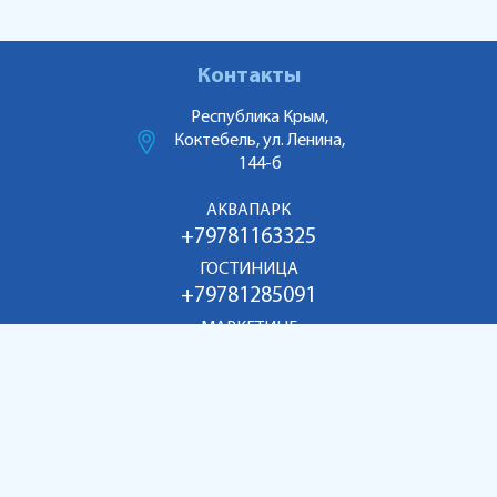
Контакты
Республика Крым,
Коктебель, ул. Ленина,
144-б
АКВАПАРК
+79781163325
ГОСТИНИЦА
+79781285091
МАРКЕТИНГ
+79186998055
aquakoktebel@mail.ru