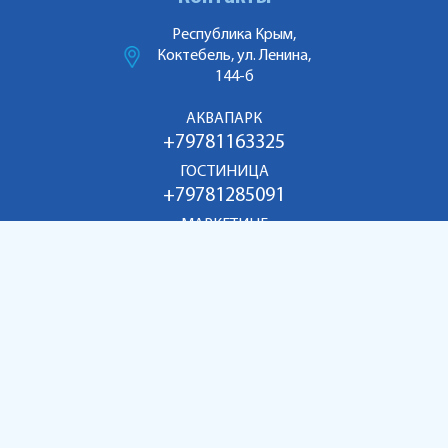
Республика Крым,
Коктебель, ул. Ленина,
144-б
АКВАПАРК
+79781163325
ГОСТИНИЦА
+79781285091
МАРКЕТИНГ
+79186998055
aquakoktebel@mail.ru
Copyright © 2026 aquapark-