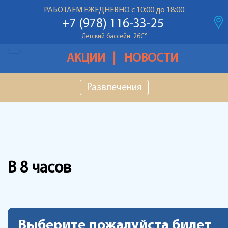
Температура воздуха: 28С
°
РАБОТАЕМ ЕЖЕДНЕВНО с 10:00 до 18:00
Основной бассейн: 26С
°
+7 (978) 116-33-25
Детский бассейн: 26С
°
Температура воздуха: 28С
°
АКЦИИ
НОВОСТИ
Основной бассейн: 26С
°
Развлечения
Детский бассейн: 26С
°
В 8 часов
Выберите пожалуйста билет