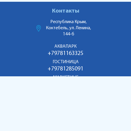
Контакты
Республика Крым,
Коктебель, ул. Ленина,
144-б
АКВАПАРК
+79781163325
ГОСТИНИЦА
+79781285091
МАРКЕТИНГ
+79186998055
aquakoktebel@mail.ru