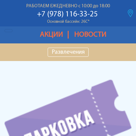
Детский бассейн: 26С
°
РАБОТАЕМ ЕЖЕДНЕВНО с 10:00 до 18:00
Температура воздуха: 28С
°
+7 (978) 116-33-25
Основной бассейн: 26С
°
Детский бассейн: 26С
°
АКЦИИ
НОВОСТИ
Температура воздуха: 28С
°
Развлечения
Основной бассейн: 26С
°
Детский бассейн: 26С
°