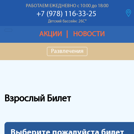
Температура воздуха: 28С
°
РАБОТАЕМ ЕЖЕДНЕВНО с 10:00 до 18:00
Основной бассейн: 26С
°
+7 (978) 116-33-25
Детский бассейн: 26С
°
Температура воздуха: 28С
°
АКЦИИ
НОВОСТИ
Основной бассейн: 26С
°
Развлечения
Детский бассейн: 26С
°
Взрослый Билет
Выберите пожалуйста билет