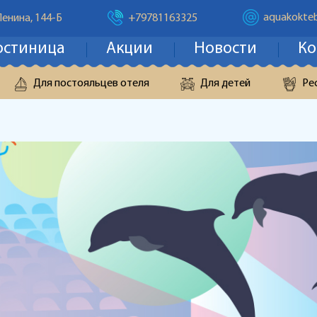
aquakokteb
Ленина, 144-Б
+79781163325
остиница
Акции
Новости
Ко
Для постояльцев отеля
Для детей
Ре