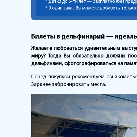
* Детки до 5-ти лет — бесплатно (без пред
* В один заказ Вы можете добавить только
Билеты в дельфинарий — идеальн
Желаете любоваться удивительным выступ
миру? Тогда Вы обязательно должны пос
дельфинами, сфотографироваться на памят
Перед покупкой рекомендуем ознакомиться
Заранее забронировать места.