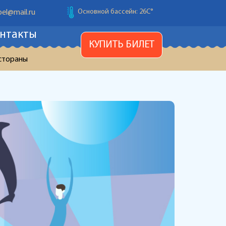
Детский бассейн: 26С
°
el@mail.ru
нтакты
Температура воздуха: 28С
°
КУПИТЬ БИЛЕТ
Основной бассейн: 26С
°
стораны
Детский бассейн: 26С
°