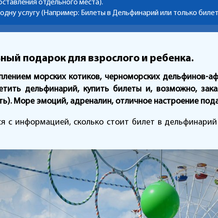
оставления отдельного места).
 одну услугу (Например: Билеты в Дельфинарий или только билет
ый подарок для взрослого и ребенка.
лением морских котиков, черноморских дельфинов-аф
етить дельфинарий, купить билеты и, возможно,
зак
ь). Море эмоций, адреналин, отличное настроение под
 с информацией, сколько стоит билет в дельфинарий 