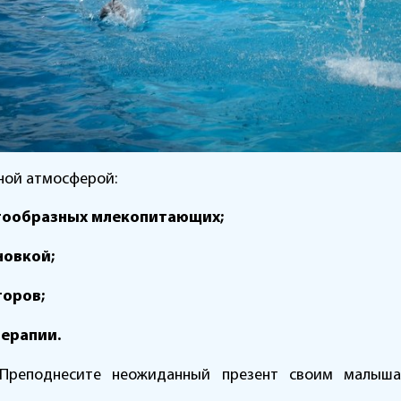
ной атмосферой:
тообразных млекопитающих;
новкой;
оров;
ерапии.
 Преподнесите неожиданный презент своим малыша