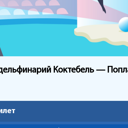
 дельфинарий Коктебель — Попл
илет