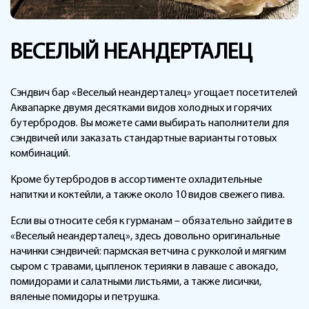
ВЕСЕЛЫЙ НЕАНДЕРТАЛЕЦ
Сэндвич бар «Веселый неандерталец» угощает посетителей
Аквапарке двумя десятками видов холодных и горячих
бутербродов. Вы можете сами выбирать наполнители для
сэндвичей или заказать стандартные варианты готовых
комбинаций.
Кроме бутербродов в ассортименте охладительные
напитки и коктейли, а также около 10 видов свежего пива.
Если вы относите себя к гурманам – обязательно зайдите в
«Веселый неандерталец», здесь довольно оригинальные
начинки сэндвичей: пармская ветчина с рукколой и мягким
сыром с травами, цыпленок терияки в лаваше с авокадо,
помидорами и салатными листьями, а также лисички,
вяленые помидоры и петрушка.