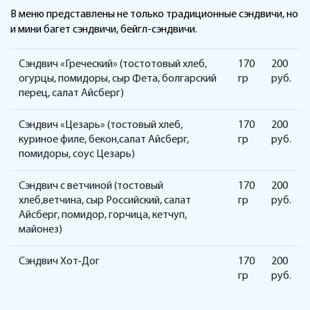
В меню представлены не только традиционные сэндвичи, но
и мини багет сэндвичи, бейгл-сэндвичи.
Сэндвич «Греческий» (тостотовый хлеб,
170
200
огурцы, помидоры, сыр Фета, болгарский
гр
руб.
перец, салат Айсберг)
Сэндвич «Цезарь» (тостовый хлеб,
170
200
куриное филе, бекон,салат Айсберг,
гр
руб.
помидоры, соус Цезарь)
Сэндвич с ветчиной (тостовый
170
200
хлеб,ветчина, сыр Российский, салат
гр
руб.
Айсберг, помидор, горчица, кетчуп,
майонез)
Сэндвич Хот-Дог
170
200
гр
руб.