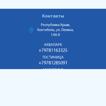
Контакты
Республика Крым,
Коктебель, ул. Ленина,
144-б
АКВАПАРК
+79781163325
ГОСТИНИЦА
+79781285091
МАРКЕТИНГ
+79186998055
aquakoktebel@mail.ru