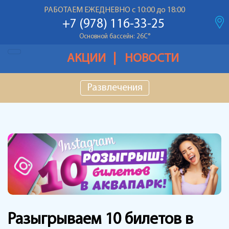
РАБОТАЕМ ЕЖЕДНЕВНО с 10:00 до 18:00
Температура воздуха: 28С
°
+7 (978) 116-33-25
Основной бассейн: 26С
°
Детский бассейн: 26С
°
АКЦИИ
НОВОСТИ
Температура воздуха: 28С
°
Основной бассейн: 26С
°
Развлечения
Детский бассейн: 26С
°
Разыгрываем 10 билетов в