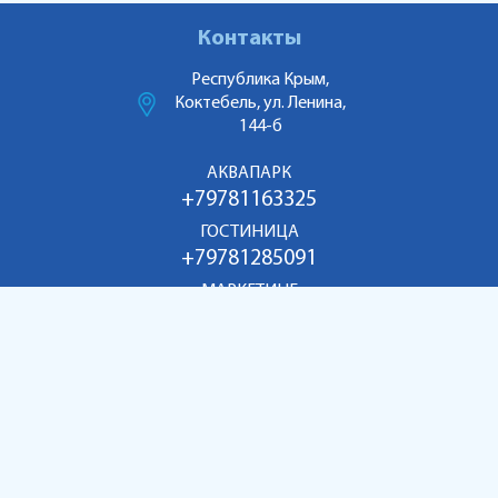
Контакты
Республика Крым,
Коктебель, ул. Ленина,
144-б
АКВАПАРК
+79781163325
ГОСТИНИЦА
+79781285091
МАРКЕТИНГ
+79186998055
aquakoktebel@mail.ru