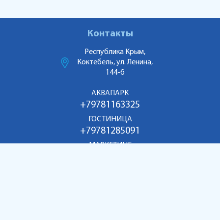
Контакты
Республика Крым,
Коктебель, ул. Ленина,
144-б
АКВАПАРК
+79781163325
ГОСТИНИЦА
+79781285091
МАРКЕТИНГ
+79186998055
aquakoktebel@mail.ru