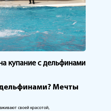
 на купание с дельфинами
с дельфинами? Мечты
аживают своей красотой,