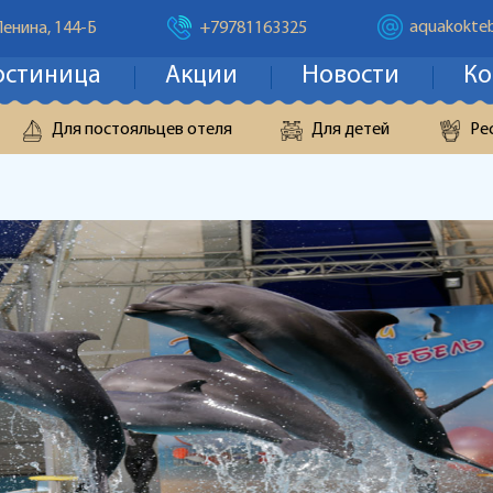
aquakokteb
Ленина, 144-Б
+79781163325
остиница
Акции
Новости
Ко
Для постояльцев отеля
Для детей
Ре