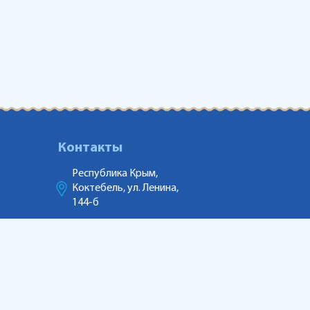
Контакты
Республика Крым,
Коктебель, ул. Ленина,
144-б
АКВАПАРК
+79781163325
ГОСТИНИЦА
+79781285091
МАРКЕТИНГ