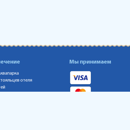
лечение
Мы принимаем
Аквапарка
стояльцев отеля
тей
аны