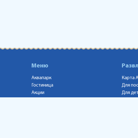
Меню
Разв
Аквапарк
Карта 
Гостиница
Для по
Акции
Для де
Новости
Рестор
Контакты