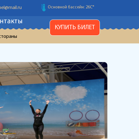
el@mail.ru
Детский бассейн: 26С
°
нтакты
Температура воздуха: 28С
°
КУПИТЬ БИЛЕТ
Основной бассейн: 26С
°
стораны
Детский бассейн: 26С
°