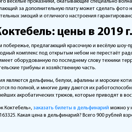
го весёлые проказники, окатывающие специально волна
лающий за дополнительную плату может сделать фото н
ительных эмоций и отличного настроения гарантировано
октебель: цены в 2019 г
 побережье, предлагающий красочную и весёлую шоу-пр
одный комплекс под открытым небом не перестаёт радо
меет оборудованную по последнему слову техники тер
тельские трибуны и хозяйственную часть.
ия являются дельфины, белухи, афалины и морские кот
ся по полной, и многие диву даются их работоспособнос
ейших акробатических трюков, которые приводят в вост
рк Коктебель»,
заказать билеты в дельфинарий
можно у н
163325. Какая цена в дельфинарий? Всего 900 рублей взро