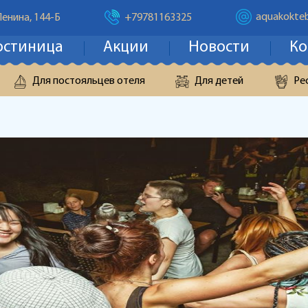
aquakokteb
Ленина, 144-Б
+79781163325
остиница
Акции
Новости
Ко
Для постояльцев отеля
Для детей
Ре