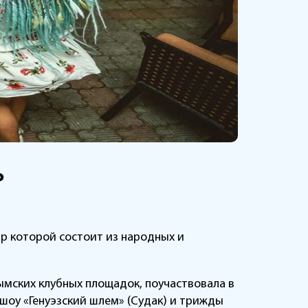
ь
уар которой состоит из народных и
ымских клубных площадок, поучаствовала в
шоу «Генуэзский шлем» (Судак) и трижды