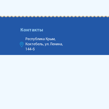
Контакты
Республика Крым,
Коктебель, ул. Ленина,
144-б
АКВАПАРК
+79781163325
ГОСТИНИЦА
+79781285091
МАРКЕТИНГ
+79186998055