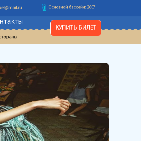
Детский бассейн: 26С
°
el@mail.ru
нтакты
Температура воздуха: 28С
°
КУПИТЬ БИЛЕТ
Основной бассейн: 26С
°
стораны
Детский бассейн: 26С
°