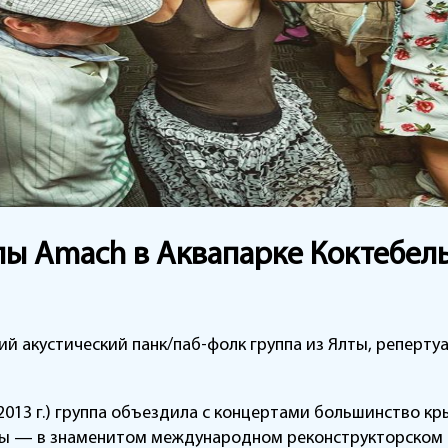
пы Amach в Аквапарке Коктебел
ский акустический панк/паб-фолк группа из Ялты, реперт
2013 г.) группа объездила с концертами большинство кр
жды — в знаменитом международном реконструкторском 