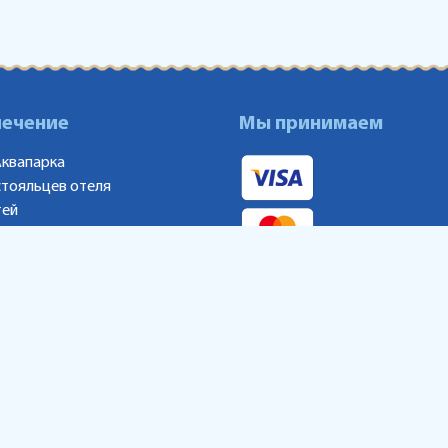
лечение
Мы принимаем
Аквапарка
стояльцев отеля
тей
аны