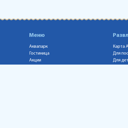
Меню
Разв
Аквапарк
Карта 
Гостиница
Для по
Акции
Для де
Новости
Рестор
Контакты