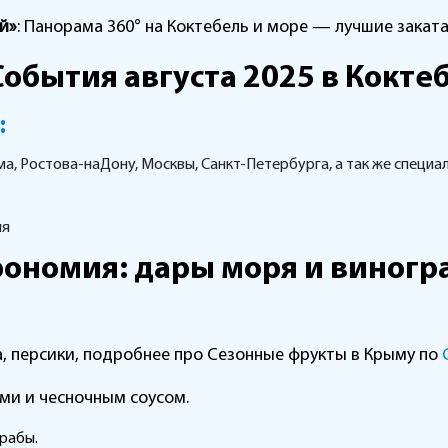
й»
: Панорама 360° на Коктебель и море — лучшие заката
События августа 2025 в Кокте
:
а, Ростова-наДону, Москвы, Санкт-Петербурга, а так же специа
ия
рономия: дары моря и виног
а, персики, подробнее про Сезонные фрукты в Крыму по
ами и чесночным соусом.
крабы.