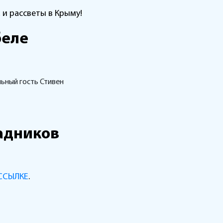
 и рассветы в Крыму!
беле
льный гость Стивен
радников
ССЫЛКЕ
.