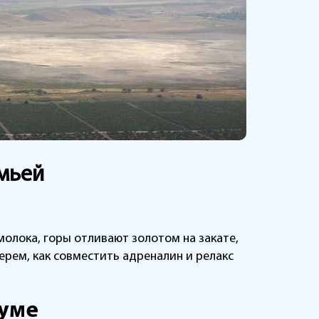
емьей
молока, горы отливают золотом на закате,
ерем, как совместить адреналин и релакс
муме