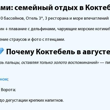
ми: семейный отдых в Коктеб
, 10 бассейнов, Отель 3*, 3 ресторана и море впечатлени
ин + плавание с дельфинами, чарующие морские котики!
ение страусов и фото с птенцами.
Почему Коктебель в август
озь пальцы, оставляя только золото воспоминаний»
— пис
оном
;
 Ворота;
 до дегустации крепких напитков.