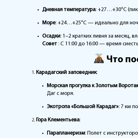
Дневная температура
: +27…+30°C (пик
Море
: +24…+25°C — идеально для ноч
Осадки
: 1–2 кратких ливня за месяц, в
Совет
: С 11:00 до 16:00 — время сиес
Что по
Карадагский заповедник
:
Морская прогулка к Золотым Ворота
Даг с моря.
Экотропа «Большой Карадаг»
: 7 км 
Гора Клементьева
:
Парапланеризм
: Полет с инструктор