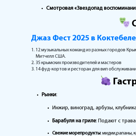
Смотровая «Звездопад воспоминани
Джаз Фест 2025 в Коктебеле
12 музыкальных команд из разных городов Крым
Митчелл США.
35 крымских производителей и мастеров
14 фуд-кортов и ресторан для вип обслуживан
Гаст
Рынки
:
Инжир, виноград, арбузы, клубник
Барабуля на гриле
: Подают с трав
Свежие морепродукты
: мидии,рапаны, 