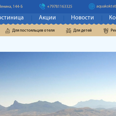
aquakokteb
Ленина, 144-Б
+79781163325
остиница
Акции
Новости
Ко
Для постояльцев отеля
Для детей
Ре