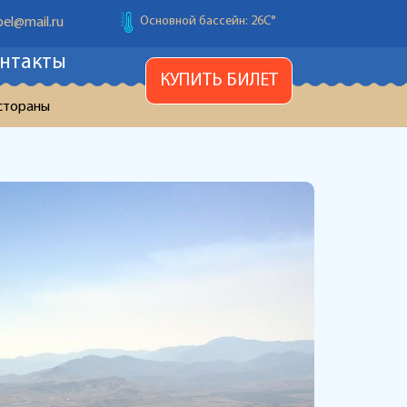
Основной бассейн: 26С
°
el@mail.ru
нтакты
Детский бассейн: 26С
°
КУПИТЬ БИЛЕТ
Температура воздуха: 28С
°
стораны
Основной бассейн: 26С
°
Детский бассейн: 26С
°