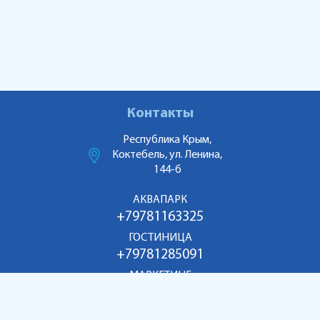
Контакты
Республика Крым,
Коктебель, ул. Ленина,
144-б
АКВАПАРК
+79781163325
ГОСТИНИЦА
+79781285091
МАРКЕТИНГ
+79186998055
aquakoktebel@mail.ru