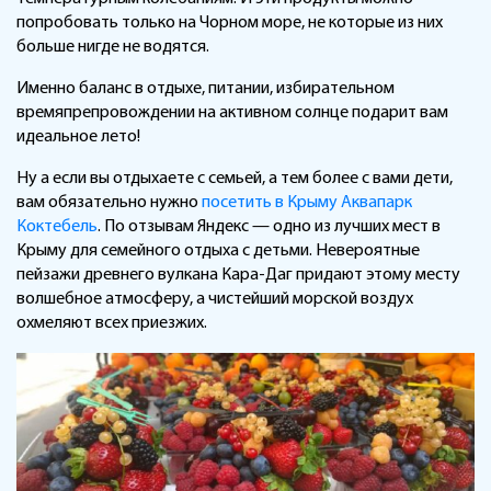
попробовать только на Чорном море, не которые из них
больше нигде не водятся.
Именно баланс в отдыхе, питании, избирательном
времяпрепровождении на активном солнце подарит вам
идеальное лето!
Ну а если вы отдыхаете с семьей, а тем более с вами дети,
вам обязательно нужно
посетить в Крыму Аквапарк
Коктебель
. По отзывам Яндекс — одно из лучших мест в
Крыму для семейного отдыха с детьми. Невероятные
пейзажи древнего вулкана Кара-Даг придают этому месту
волшебное атмосферу, а чистейший морской воздух
охмеляют всех приезжих.